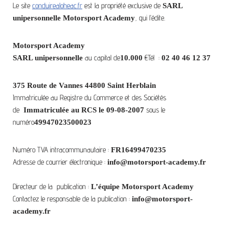
Le site
conduirealoheac.fr
est la propriété exclusive de
SARL
, qui l’édite.
unipersonnelle Motorsport Academy
Motorsport Academy
au capital de
€Tél :
SARL unipersonnelle
10.000
02 40 46 12 37
375 Route de Vannes
44800 Saint Herblain
Immatriculée au Registre du Commerce et des Sociétés
de
sous le
Immatriculée au RCS le 09-08-2007
numéro
49947023500023
Numéro TVA intracommunautaire :
FR16499470235
Adresse de courrier électronique :
info@motorsport-academy.fr
Directeur de la publication :
L’équipe Motorsport Academy
Contactez le responsable de la publication :
info@motorsport-
academy.fr