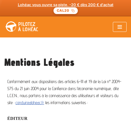
Lohéac vous ouvre sa piste. -20 € dès 200 € d'achat
CAL20
Aller
au
contenu
Mentions Légales
Conformément aux dispositions des articles 6-III et 19 de la Loi n° 2004-
575 du 21 juin 2004 pour la Confiance dans l’économie numérique, dite
L.C.E.N., nous portons à la connaissance des utilisateurs et visiteurs du
site :
conduirealoheac.fr
les informations suivantes :
ÉDITEUR